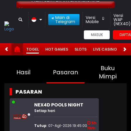
Versi
Main di
Versi
WAP
Telegram
Mobile
(NEX4D)
MASUK
DAFTA
TOGEL
HOT GAMES
SLOTS
LIVE CASINO
RA
Buku
Hasil
Pasaran
Mimpi
PASARAN
NEX4D POOLS NIGHT
Setiap hari
5h
Tutup
: 07-Agt-2026 19:45:00
10m