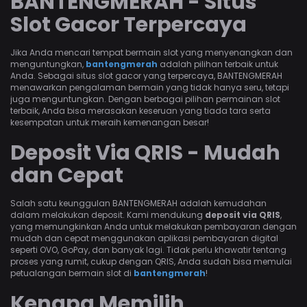
BANTENGMERAH - Situs
Slot Gacor Terpercaya
Jika Anda mencari tempat bermain slot yang menyenangkan dan
menguntungkan,
bantengmerah
adalah pilihan terbaik untuk
Anda. Sebagai situs slot gacor yang terpercaya, BANTENGMERAH
menawarkan pengalaman bermain yang tidak hanya seru, tetapi
juga menguntungkan. Dengan berbagai pilihan permainan slot
terbaik, Anda bisa merasakan keseruan yang tiada tara serta
kesempatan untuk meraih kemenangan besar!
Deposit Via QRIS - Mudah
dan Cepat
Salah satu keunggulan BANTENGMERAH adalah kemudahan
dalam melakukan deposit. Kami mendukung
deposit via QRIS
,
yang memungkinkan Anda untuk melakukan pembayaran dengan
mudah dan cepat menggunakan aplikasi pembayaran digital
seperti OVO, GoPay, dan banyak lagi. Tidak perlu khawatir tentang
proses yang rumit, cukup dengan QRIS, Anda sudah bisa memulai
petualangan bermain slot di
bantengmerah
!
Kenapa Memilih