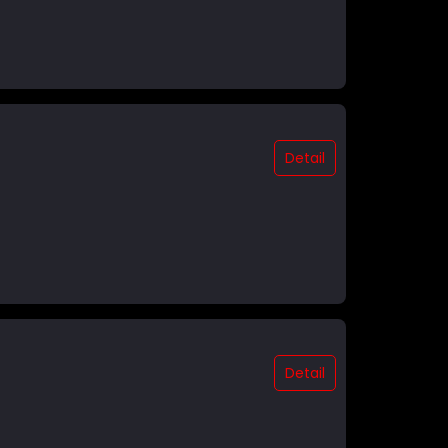
Detail
Detail