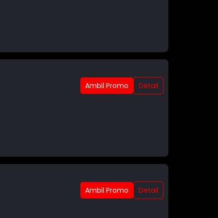
Ambil Promo
Detail
Ambil Promo
Detail