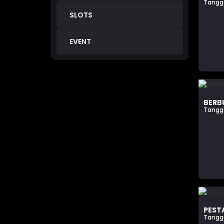
Tangga
SLOTS
EVENT
BERB
Tangga
PEST
Tangga