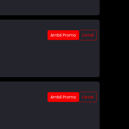
Ambil Promo
Detail
Ambil Promo
Detail