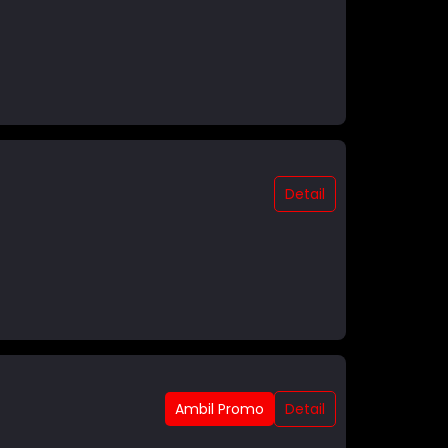
Detail
Ambil Promo
Detail